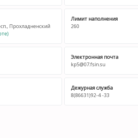
Лимит наполнения
есп., Прохладненский
260
рте)
Электронная почта
kp5@07.fsin.su
Дежурная служба
8(86631)92-4 -33