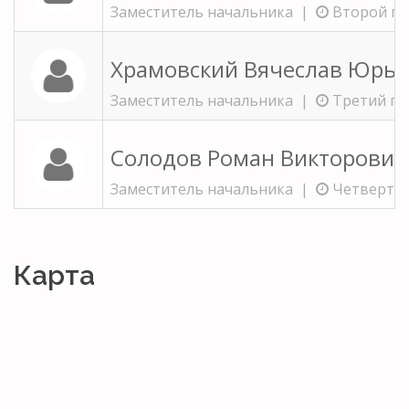
Заместитель начальника |
Второй пон
Храмовский Вячеслав Юрь
Заместитель начальника |
Третий пон
Солодов Роман Викторович
Заместитель начальника |
Четвертый 
Карта