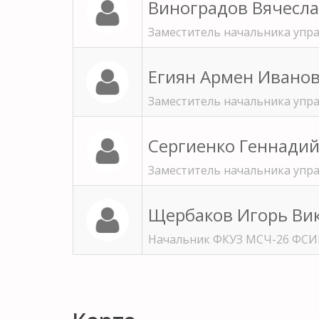
Виноградов Вячесла
Заместитель начальника упр
Егиян Армен Ивано
Заместитель начальника упр
Сергиенко Геннади
Заместитель начальника упр
Щербаков Игорь Ви
Начальник ФКУЗ МСЧ-26 ФСИ