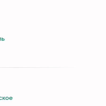
ль
ское