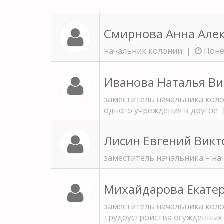
Смирнова Анна Але
начальник колонии |
Понед
Иванова Наталья В
заместитель начальника кол
одного учреждения в другое
Лисин Евгений Вик
заместитель начальника – н
Михайдарова Екате
заместитель начальника кол
трудоустройства осужденны