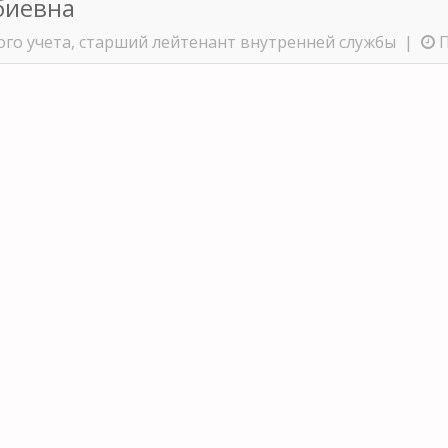
биевна
ого учета, старший лейтенант внутренней службы |
П