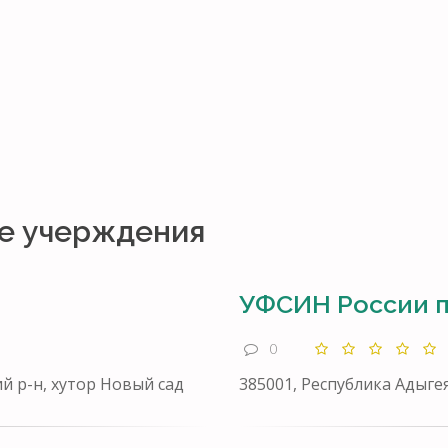
е учерждения
УФСИН России п
0
ий р-н, хутор Новый сад
385001, Республика Адыге